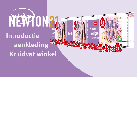
home
projecten
disciplines
over ons
contact