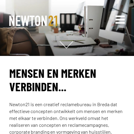
home
projecten
MENSEN EN MERKEN
disciplines
VERBINDEN...
over ons
Newton21 is een creatief reclamebureau in Breda dat
effectieve concepten ontwikkelt om mensen en merken
met elkaar te verbinden. Ons werkveld omvat het
contact
realiseren van concepten en reclamecampagnes,
corporate branding en vormgeving van huisstijlen,