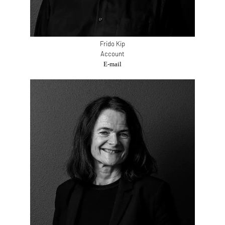
Frido Kip
Account
E-mail