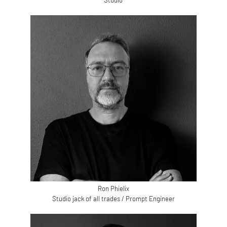
Studio
Ron Phielix
Studio jack of all trades / Prompt Engineer